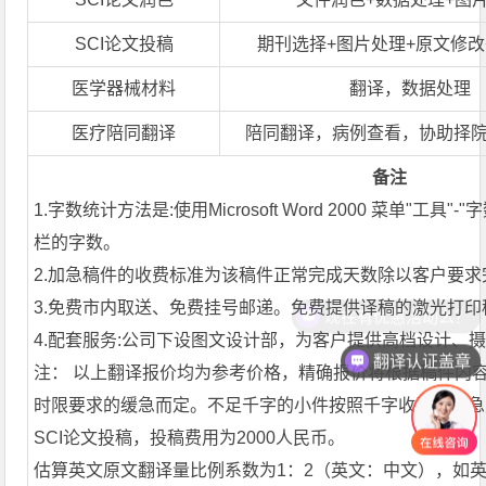
SCI论文投稿
期刊选择+图片处理+原文修改
医学器械材料
翻译，数据处理
医疗陪同翻译
陪同翻译，病例查看，协助择
备注
1.字数统计方法是:使用Microsoft Word 2000 菜单"工具
栏的字数。
2.加急稿件的收费标准为该稿件正常完成天数除以客户要
3.免费市内取送、免费挂号邮递。免费提供译稿的激光打
现在有优惠活动么？
4.配套服务:公司下设图文设计部，为客户提供高档设计、
翻译认证盖章
注： 以上翻译报价均为参考价格，精确报价将根据稿件内
时限要求的缓急而定。不足千字的小件按照千字收费。加急费用
SCI论文投稿，投稿费用为2000人民币。
估算英文原文翻译量比例系数为1：2（英文：中文），如英文