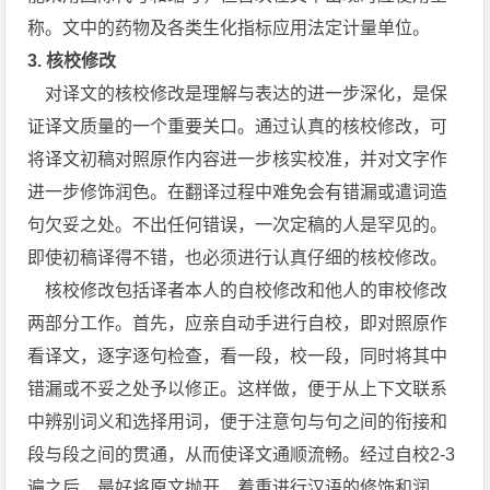
称。文中的药物及各类生化指标应用法定计量单位。
3.
核校修改
对译文的核校修改是理解与表达的进一步深化，是保
证译文质量的一个重要关口。通过认真的核校修改，可
将译文初稿对照原作内容进一步核实校准，并对文字作
进一步修饰润色。在翻译过程中难免会有错漏或遣词造
句欠妥之处。不出任何错误，一次定稿的人是罕见的。
即使初稿译得不错，也必须进行认真仔细的核校修改。
核校修改包括译者本人的自校修改和他人的审校修改
两部分工作。首先，应亲自动手进行自校，即对照原作
看译文，逐字逐句检查，看一段，校一段，同时将其中
错漏或不妥之处予以修正。这样做，便于从上下文联系
中辨别词义和选择用词，便于注意句与句之间的衔接和
段与段之间的贯通，从而使译文通顺流畅。经过自校2-3
遍之后，最好将原文抛开，着重进行汉语的修饰和润