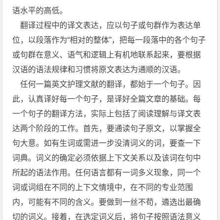
语水平的高低。
翻译过程中的译文表达，应以句子或句群作为表达单
位，以段落作为“相对的整体”，把每一段落中的各个句子
或句群在意义、语气和逻辑上有机地联系起来，要根据
汉语的语法规律和习惯将原文表达为通顺的汉语。
任何一篇英文护理文献的翻译，都始于一个句子。因
此，认真译好每一个句子，是译好全篇文章的基础。每
一个句子的翻译方法，实际上包括了阅读理解与译文表
达两个阶段的工作。首先，要通读句子原文，以掌握全
句大意。如有生词或需进一步没清词义的词，要查一下
词典。词义的确定必须依据上下文关系以及该词在句中
所起的语法作用。任何语言都有一词多义现象，同一个
词或词组在不同的上下文情境中，在不同的专业范围
内，可能有不同的含义。要做到一丝不苟，遴选出最确
切的词义。接着，在选定词义后，将句子按照语法意义