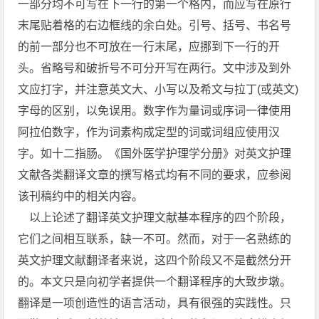
一部分均不可写在下一行的第一个格内，而应写在原行
末尾贴着格的右边框线的余白处。引号、括号、书名号
的前一部分也不可放在一行末尾，应挪到下一行的开
头。省略号和破折号不可分开写在两行。文中涉及到外
文应打字，并注意英文大、小写以及希文与拉丁(或英文)
字母的区别，以免误用。数字作为量词或序词一律使用
阿拉伯数字，作为词素构成定型的词或词组应使用汉
字。如十二指肠。《国外医学护理学分册》对英文护理
文献各类翻译文章的撰写格式均有不同的要求，应参阅
该刊稿约中的相关内容。
以上论述了翻译英文护理文献基本程序的四个阶段，
它们之间相互联系，缺一不可。然而，对于一名熟练的
英文护理文献翻译者来说，这四个阶段又不是截然分开
的。本文只是向初学者提供一个翻译程序的大致步墩。
翻译是一项创造性的语言活动，具有很强的实践性。只