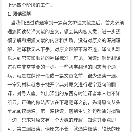
上述四个阶段的工作。
1.
阅读理解
当我们通过选题拿到一篇英文护理文献之后，首先必须
通篇阅读待译文献的全文，领会其内容大意，进一步透
彻了解和把握文献的内容和实质。没有对原文的深刻理
解，翻译就无从下手。对原文理解不深不透，译文也难
以达到忠实和顺达的翻译标准。可见，阅读理解是翻译
过程中非常重要的一步。一些初学翻译的同志有个通
病，就是在翻译一段或一篇文章之前，很少通读一遍。
一拿到材料就急于摊开字典对原文进行逐字逐句的翻
译，对号人座。如此译出的东西有时连译者本人也不知
所云。正确的做法应该在下笔翻译之前，先将原文从头
至尾阅读两遍。第一遍快读，遇到生词难句都暂时搁置
一边，只求对原文有一个大概的理解，知道其要点即
可，第二遍细读，倘原文不长，就通篇细读，较长的原