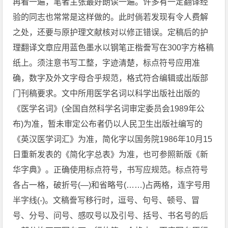
再看一遍，笔者主张最好朗读一遍。许多有一定翻译经
验的同志也常常是这样做的。此时倘若发现有令人费解
之处，还要与原护理文献核对以修正错误。定稿后的护
理翻译文章应用蓝色墨水以钢笔正楷誊写在300字方格稿
纸上。须注意书写工整，字迹清楚，标点符号应用准
确，数字及外文字母合乎规范，格式符合编辑或出版部
门刊稿要求。文中所用医学名词以科学出版社出版的
《医学名词》(全国自然科学名词审定委员会1989年公
布)为准，暂未审定公布者仍以人民卫生出版社编写的
《英汉医学词汇》为准，简化字以国务院1986年10月15
日重新发表的《简化字总表》为准，也可参照新版《新
华字典》。正确使用标点符号，书写应规范。标点符号
各占一格，破折号(—)和省略号(……)占两格，连字号用
半字线(-)。文稿誊写移行时，逗号、句号、顿号、冒
号、分号、问号、感叹号以及引号、括号、书名号的后