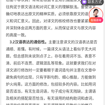
联系方式
往拘泥于原文语法和对词汇意义的理解肤浅。要使译文
确切地表达出原文的精神实质，必须依靠原文的语法意
义和词汇意义。因此，对译文的核校修改也要紧紧抓住
并深刻体会这两方面的意义，从而保证译文与原文内容
的高度一致。
3.2汉语表达的通俗性。
主要注意译文的汉语表达是否
通顺、易懂。有时候，一篇译文从语法上看似乎无大间
题，但总感到未说到点子上，存在着用词不当、表意不
清、前后不连贯、逻辑混乱等现象。这就要求我们在对
译文进行修改时一定要着眼于遣词造句并注意在文章中
避免病句的出现，只有字斟句酌、细心推敲，方能做到
炉火纯青。这方面的修改，包括较多的内容。比如用词
是否适当，有无生造词语，句子成分有无残缺，主谓语
及相关的搭配是否恰当，有无误用的结构助词和虚词，