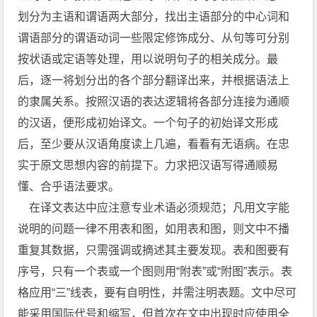
划分为主语和谓语两大部分，找出主语部分的中心词和
谓语部分的谓语动词一些限定修饰成分、从句等可分别
按状语或定语等处理，用以说明句子的相关成分。最
后，逐一将划分出的各个部分翻译出来，并根据语法上
的隶属关系。按照汉语的表达逻辑将各部分连接为通顺
的汉语，便形成初始译文。一个句子的初始译文形成
后，至少要从汉语角度读上几遍，看看有无语病。在忠
实于原文思想内容的前提下。力求把汉语写得通顺易
懂、合乎语法要求。
在译文表达中应注意专业术语必须规范；凡用文字能
说明的问题一律不用表和图，如用表和图，则文中不播
重复其数据，只需强调或摘述其主要发现。表和图要有
序号，只有一个表或一个图则用“附表”或“附图”表示。表
格应用“三”线表，要有自明性，并需注明表题。文中尽可
能采用国际代号和缩写，但首次在文中出现时应使用全